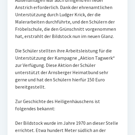
Außenanlagen war auch dringend ein neuer
Obstbäume
Anstrich erforderlich. Dank der ehrenamtlichen
Unterstützung durch Ludger Krick, der die
Kräuterspirale
Malerarbeiten durchführte, und den Schülern der
Rüdenburg
Fröbelschule, die den Grünschnitt vorgenommen
hat, erstrahlt der Bildstock nun im neuen Glanz.
Sage von der ledernen Brücke – Version 1
Die Schüler stellten ihre Arbeitsleistung für die
Sage von der ledernen Brücke – Version 2
Unterstützung der Kampagne „Aktion Tagwerk“
zur Verfügung. Diese Aktion der Schüler
Thiergarten
unterstützt der Arnsberger Heimatbund sehr
Eisenberg
gerne und hat den Schülern hierfür 150 Euro
bereitgestellt.
Poesiepfad
Zur Geschichte des Heiligenhäuschens ist
Wedinghauser Chorherrentropfen
folgendes bekannt:
Feuerkorb und Windlicht mit Arnsberg-Motiven
Der Bildstock wurde im Jahre 1970 an dieser Stelle
Publikationen
errichtet. Etwa hundert Meter südlich an der