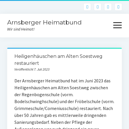
Arnsberger Heimatbund
Menü
öffnen
Wir sind Heimat!
Aktuelles
Heiligenhäuschen am Alten Soestweg
Archiv
restauriert
Veröffentlicht 7. Juli 2023
Unsere Arbeit
Der Arnsberger Heimatbund hat im Juni 2023 das
Heimatbundraum
Heiligenhäuschen am Alten Soestweg zwischen
der Regenbogenschule (vorm.
Historischer Weinberg
Bodelschwinghschule) und der Fröbelschule (vorm.
Von der Idee zur Umsetzung
Grimmeschule/Comeniusschule) restauriert. Nach
über 50 Jahren gab es mittlerweile dringenden
Bildstock des Hl. Urban
Sanierungsbedarf. Neben der Pflege der