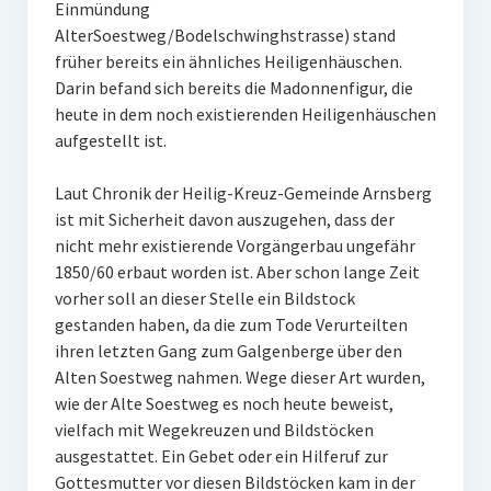
Einmündung
Arnsberger Post
AlterSoestweg/Bodelschwinghstrasse) stand
früher bereits ein ähnliches Heiligenhäuschen.
Fotogalerien
Darin befand sich bereits die Madonnenfigur, die
heute in dem noch existierenden Heiligenhäuschen
Über uns
aufgestellt ist.
Das Team
Laut Chronik der Heilig-Kreuz-Gemeinde Arnsberg
Kontakt
ist mit Sicherheit davon auszugehen, dass der
nicht mehr existierende Vorgängerbau ungefähr
Impressum
1850/60 erbaut worden ist. Aber schon lange Zeit
vorher soll an dieser Stelle ein Bildstock
Ihre Unterstützung
gestanden haben, da die zum Tode Verurteilten
Downloads und Links
ihren letzten Gang zum Galgenberge über den
Alten Soestweg nahmen. Wege dieser Art wurden,
Datenschutz
wie der Alte Soestweg es noch heute beweist,
vielfach mit Wegekreuzen und Bildstöcken
Mitgliedschaft
ausgestattet. Ein Gebet oder ein Hilferuf zur
Gottesmutter vor diesen Bildstöcken kam in der
Unsere Kinderseite