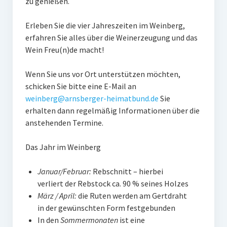
zu genießen.
Arnsberger Post
Erleben Sie die vier Jahreszeiten im Weinberg,
Fotogalerien
erfahren Sie alles über die Weinerzeugung und das
Wein Freu(n)de macht!
Über uns
Wenn Sie uns vor Ort unterstützen möchten,
Das Team
schicken Sie bitte eine E-Mail an
Kontakt
weinberg@arnsberger-heimatbund.de
Sie
erhalten dann regelmäßig Informationen über die
Impressum
anstehenden Termine.
Ihre Unterstützung
Das Jahr im Weinberg
Downloads und Links
Januar/Februar:
Rebschnitt – hierbei
Datenschutz
verliert der Rebstock ca. 90 % seines Holzes
März / April:
die Ruten werden am Gertdraht
Mitgliedschaft
in der gewünschten Form festgebunden
In den
Sommermonaten
ist eine
Unsere Kinderseite