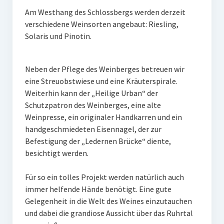
Obstbäume
Am Westhang des Schlossbergs werden derzeit
verschiedene Weinsorten angebaut: Riesling,
Kräuterspirale
Solaris und Pinotin.
Rüdenburg
Sage von der ledernen Brücke – Version 1
Neben der Pflege des Weinberges betreuen wir
eine Streuobstwiese und eine Kräuterspirale.
Sage von der ledernen Brücke – Version 2
Weiterhin kann der „Heilige Urban“ der
Schutzpatron des Weinberges, eine alte
Thiergarten
Weinpresse, ein originaler Handkarren und ein
handgeschmiedeten Eisennagel, der zur
Eisenberg
Befestigung der „Ledernen Brücke“ diente,
Poesiepfad
besichtigt werden.
Wedinghauser Chorherrentropfen
Für so ein tolles Projekt werden natürlich auch
immer helfende Hände benötigt. Eine gute
Feuerkorb und Windlicht mit Arnsberg-Motiven
Gelegenheit in die Welt des Weines einzutauchen
und dabei die grandiose Aussicht über das Ruhrtal
Publikationen