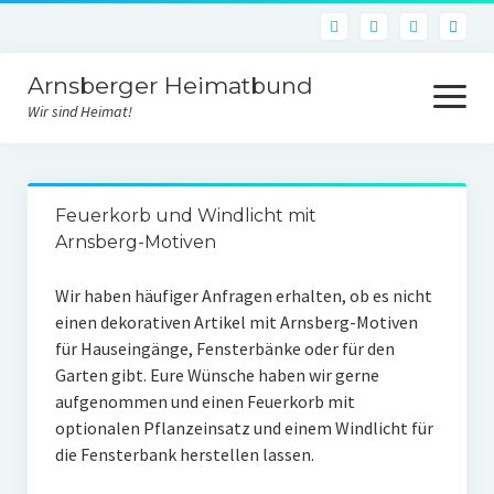
Arnsberger Heimatbund
Menü
öffnen
Wir sind Heimat!
Aktuelles
Feuerkorb und Windlicht mit
Archiv
Arnsberg-Motiven
Unsere Arbeit
Wir haben häufiger Anfragen erhalten, ob es nicht
Heimatbundraum
einen dekorativen Artikel mit Arnsberg-Motiven
für Hauseingänge, Fensterbänke oder für den
Historischer Weinberg
Garten gibt. Eure Wünsche haben wir gerne
aufgenommen und einen Feuerkorb mit
Von der Idee zur Umsetzung
optionalen Pflanzeinsatz und einem Windlicht für
die Fensterbank herstellen lassen.
Bildstock des Hl. Urban