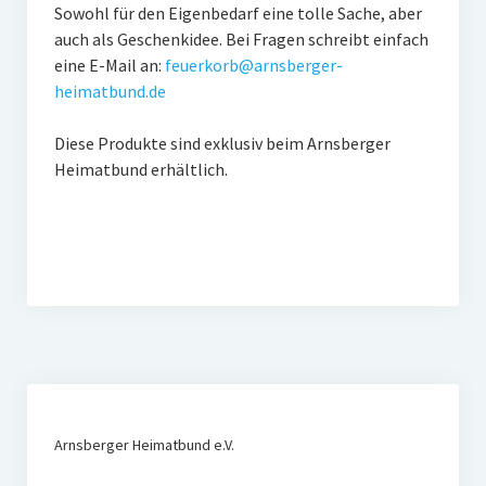
Obstbäume
Sowohl für den Eigenbedarf eine tolle Sache, aber
auch als Geschenkidee. Bei Fragen schreibt einfach
Kräuterspirale
eine E-Mail an:
feuerkorb@arnsberger-
heimatbund.de
Rüdenburg
Diese Produkte sind exklusiv beim Arnsberger
Sage von der ledernen Brücke – Version 1
Heimatbund erhältlich.
Sage von der ledernen Brücke – Version 2
Thiergarten
Eisenberg
Poesiepfad
Wedinghauser Chorherrentropfen
Feuerkorb und Windlicht mit Arnsberg-Motiven
Arnsberger Heimatbund e.V.
Publikationen