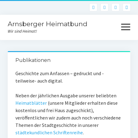
Arnsberger Heimatbund
Menü
öffnen
Wir sind Heimat!
Aktuelles
Publikationen
Archiv
Geschichte zum Anfassen – gedruckt und -
Unsere Arbeit
teilweise- auch digital.
Heimatbundraum
Neben der jährlichen Ausgabe unserer beliebten
Historischer Weinberg
Heimatblätter
(unsere Mitglieder erhalten diese
kostenlos und frei Haus zugeschickt),
Von der Idee zur Umsetzung
veröffentlichen wir zudem auch noch verschiedene
Themen der Stadtgeschichte in unserer
Bildstock des Hl. Urban
städtekundlichen Schriftenreihe
.