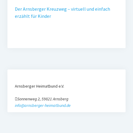
Obstbäume
Der Arnsberger Kreuzweg – virtuell und einfach
Kräuterspirale
erzählt für Kinder
Rüdenburg
Sage von der ledernen Brücke – Version 1
Sage von der ledernen Brücke – Version 2
Thiergarten
Eisenberg
Arnsberger Heimatbund e.V.
Poesiepfad
Sonnenweg 2, 59821 Arnsberg
Wedinghauser Chorherrentropfen
info@arnsberger-heimatbund.de
Feuerkorb und Windlicht mit Arnsberg-Motiven
Publikationen