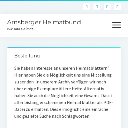
Arnsberger Heimatbund
Menü
öffnen
Wir sind Heimat!
Aktuelles
Bestellung
Archiv
Sie haben Interesse an unseren Heimatblättern?
Unsere Arbeit
Hier haben Sie die Möglichkeit uns eine Mitteilung
zu senden. In unserem Archiv verfügen wir noch
Heimatbundraum
über einige Exemplare ältere Hefte. Alternativ
Historischer Weinberg
haben Sie auch die Möglichkeit eine Gesamt-Datei
aller bislang erschienenen Heimatblätter als PDF-
Von der Idee zur Umsetzung
Datei zu erhalten. Dies ermöglicht eine einfache
und gezielte Suche nach Schlagworten.
Bildstock des Hl. Urban