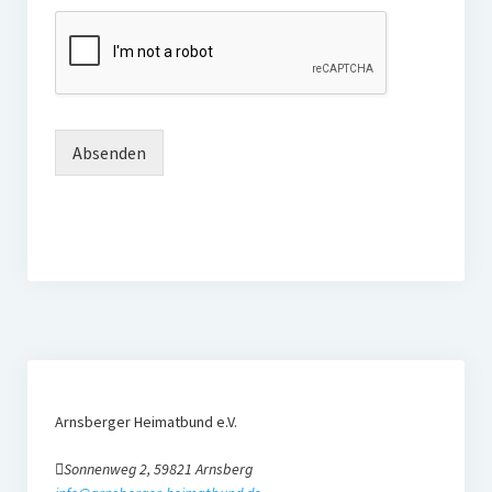
Arnsberger Post
Fotogalerien
Über uns
Absenden
Das Team
Kontakt
Impressum
Ihre Unterstützung
Downloads und Links
Datenschutz
Arnsberger Heimatbund e.V.
Mitgliedschaft
Sonnenweg 2, 59821 Arnsberg
Unsere Kinderseite