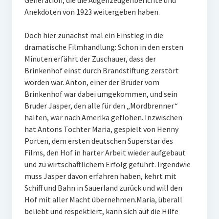
Generation, die die Augenzeugenberichte und
Obstbäume
Anekdoten von 1923 weitergeben haben.
Kräuterspirale
Doch hier zunächst mal ein Einstieg in die
Rüdenburg
dramatische Filmhandlung: Schon in den ersten
Minuten erfährt der Zuschauer, dass der
Sage von der ledernen Brücke – Version 1
Brinkenhof einst durch Brandstiftung zerstört
worden war. Anton, einer der Brüder vom
Sage von der ledernen Brücke – Version 2
Brinkenhof war dabei umgekommen, und sein
Bruder Jasper, den alle für den „Mordbrenner“
Thiergarten
halten, war nach Amerika geflohen. Inzwischen
Eisenberg
hat Antons Tochter Maria, gespielt von Henny
Porten, dem ersten deutschen Superstar des
Poesiepfad
Films, den Hof in harter Arbeit wieder aufgebaut
und zu wirtschaftlichem Erfolg geführt. Irgendwie
Wedinghauser Chorherrentropfen
muss Jasper davon erfahren haben, kehrt mit
Schiff und Bahn in Sauerland zurück und will den
Feuerkorb und Windlicht mit Arnsberg-Motiven
Hof mit aller Macht übernehmen.Maria, überall
Publikationen
beliebt und respektiert, kann sich auf die Hilfe