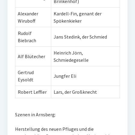
Brinkenhof)
Alexander
Kardell-Fin, genant der
Wiruboff
Spökenkieker
Rudolf
Jans Stedink, der Schmied
Biebrach
Heinrich Jörn,
Alf Blütecher
Schmiedegeselle
Gertrud
Jungfer Eli
Eysoldt
Robert Leffler
Lars, der Großknecht
Szenen in Arnsberg:
Herstellung des neuen Pfluges und die