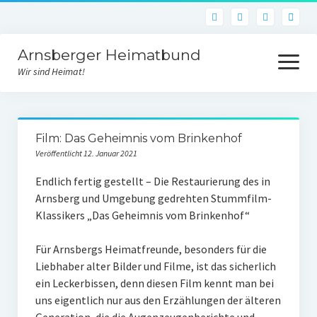
Arnsberger Heimatbund
Menü
öffnen
Wir sind Heimat!
Aktuelles
Film: Das Geheimnis vom Brinkenhof
Archiv
Veröffentlicht 12. Januar 2021
Unsere Arbeit
Endlich fertig gestellt – Die Restaurierung des in
Arnsberg und Umgebung gedrehten Stummfilm-
Heimatbundraum
Klassikers „Das Geheimnis vom Brinkenhof“
Historischer Weinberg
Für Arnsbergs Heimatfreunde, besonders für die
Von der Idee zur Umsetzung
Liebhaber alter Bilder und Filme, ist das sicherlich
ein Leckerbissen, denn diesen Film kennt man bei
Bildstock des Hl. Urban
uns eigentlich nur aus den Erzählungen der älteren