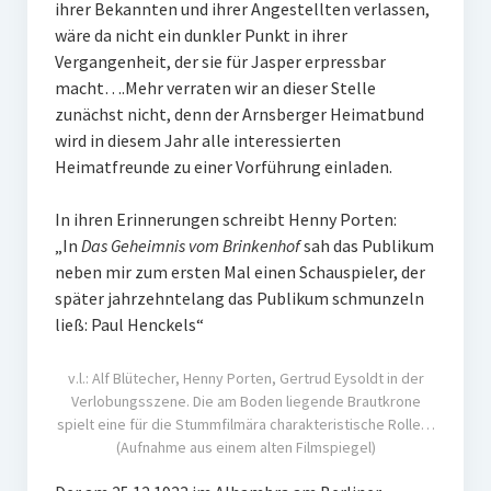
ihrer Bekannten und ihrer Angestellten verlassen,
Arnsberger Post
wäre da nicht ein dunkler Punkt in ihrer
Vergangenheit, der sie für Jasper erpressbar
Fotogalerien
macht….Mehr verraten wir an dieser Stelle
zunächst nicht, denn der Arnsberger Heimatbund
Über uns
wird in diesem Jahr alle interessierten
Das Team
Heimatfreunde zu einer Vorführung einladen.
Kontakt
In ihren Erinnerungen schreibt Henny Porten:
„In
Das Geheimnis vom Brinkenhof
sah das Publikum
Impressum
neben mir zum ersten Mal einen Schauspieler, der
später jahrzehntelang das Publikum schmunzeln
Ihre Unterstützung
ließ: Paul Henckels“
Downloads und Links
v.l.: Alf Blütecher, Henny Porten, Gertrud Eysoldt in der
Datenschutz
Verlobungsszene. Die am Boden liegende Brautkrone
spielt eine für die Stummfilmära charakteristische Rolle…
Mitgliedschaft
(Aufnahme aus einem alten Filmspiegel)
Unsere Kinderseite