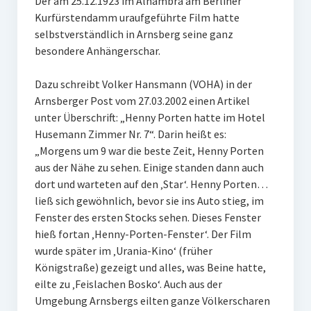
Der am 25.12.1923 im Alhambra am Berliner
Kurfürstendamm uraufgeführte Film hatte
selbstverständlich in Arnsberg seine ganz
besondere Anhängerschar.
Dazu schreibt Volker Hansmann (VOHA) in der
Arnsberger Post vom 27.03.2002 einen Artikel
unter Überschrift: „Henny Porten hatte im Hotel
Husemann Zimmer Nr. 7“. Darin heißt es:
„Morgens um 9 war die beste Zeit, Henny Porten
aus der Nähe zu sehen. Einige standen dann auch
dort und warteten auf den ‚Star‘. Henny Porten…
ließ sich gewöhnlich, bevor sie ins Auto stieg, im
Fenster des ersten Stocks sehen. Dieses Fenster
hieß fortan ‚Henny-Porten-Fenster‘. Der Film
wurde später im ‚Urania-Kino‘ (früher
Königstraße) gezeigt und alles, was Beine hatte,
eilte zu ‚Feislachen Bosko‘. Auch aus der
Umgebung Arnsbergs eilten ganze Völkerscharen