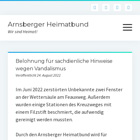
Arnsberger Heimatbund
Menü
öffnen
Wir sind Heimat!
Aktuelles
Belohnung für sachdienliche Hinweise
Archiv
wegen Vandalismus
Veröffentlicht 24. August 2022
Unsere Arbeit
Im Juni 2022 zerstörten Unbekannte zwei Fenster
Heimatbundraum
an der Wettersäule am Feauxweg. Außerdem
Historischer Weinberg
wurden einige Stationen des Kreuzweges mit
einem Filzstift beschmiert, die aufwendig
Von der Idee zur Umsetzung
gereinigt werden mussten.
Bildstock des Hl. Urban
Durch den Arnsberger Heimatbund wird für