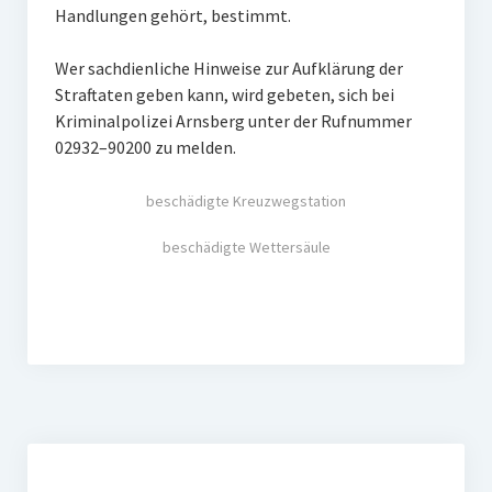
Handlungen gehört, bestimmt.
Arnsberger Post
Wer sachdienliche Hinweise zur Aufklärung der
Fotogalerien
Straftaten geben kann, wird gebeten, sich bei
Über uns
Kriminalpolizei Arnsberg unter der Rufnummer
02932–90200 zu melden.
Das Team
beschädigte Kreuzwegstation
Kontakt
beschädigte Wettersäule
Impressum
Ihre Unterstützung
Downloads und Links
Datenschutz
Mitgliedschaft
Unsere Kinderseite