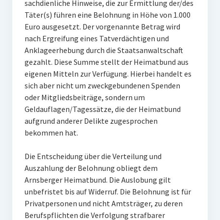
sachdienliche Hinweise, die zur Ermittlung der/des
Obstbäume
Täter(s) führen eine Belohnung in Höhe von 1.000
Kräuterspirale
Euro ausgesetzt. Der vorgenannte Betrag wird
nach Ergreifung eines Tatverdächtigen und
Rüdenburg
Anklageerhebung durch die Staatsanwaltschaft
gezahlt. Diese Summe stellt der Heimatbund aus
Sage von der ledernen Brücke – Version 1
eigenen Mitteln zur Verfügung. Hierbei handelt es
sich aber nicht um zweckgebundenen Spenden
Sage von der ledernen Brücke – Version 2
oder Mitgliedsbeiträge, sondern um
Thiergarten
Geldauflagen/Tagessätze, die der Heimatbund
aufgrund anderer Delikte zugesprochen
Eisenberg
bekommen hat.
Poesiepfad
Die Entscheidung über die Verteilung und
Auszahlung der Belohnung obliegt dem
Wedinghauser Chorherrentropfen
Arnsberger Heimatbund. Die Auslobung gilt
Feuerkorb und Windlicht mit Arnsberg-Motiven
unbefristet bis auf Widerruf. Die Belohnung ist für
Privatpersonen und nicht Amtsträger, zu deren
Publikationen
Berufspflichten die Verfolgung strafbarer